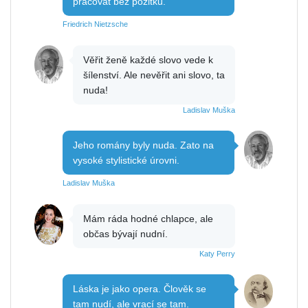
pracovat bez požitku.
Friedrich Nietzsche
Věřit ženě každé slovo vede k
šílenství. Ale nevěřit ani slovo, ta
nuda!
Ladislav Muška
Jeho romány byly nuda. Zato na
vysoké stylistické úrovni.
Ladislav Muška
Mám ráda hodné chlapce, ale
občas bývají nudní.
Katy Perry
Láska je jako opera. Člověk se
tam nudí, ale vrací se tam.