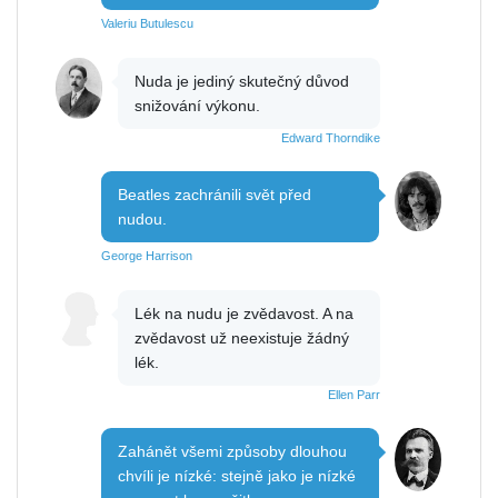
Valeriu Butulescu
Nuda je jediný skutečný důvod
snižování výkonu.
Edward Thorndike
Beatles zachránili svět před
nudou.
George Harrison
Lék na nudu je zvědavost. A na
zvědavost už neexistuje žádný
lék.
Ellen Parr
Zahánět všemi způsoby dlouhou
chvíli je nízké: stejně jako je nízké