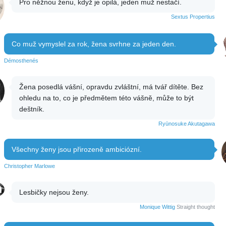
Pro něžnou ženu, když je opilá, jeden muž nestačí.
Sextus Propertius
Co muž vymyslel za rok, žena svrhne za jeden den.
Démosthenés
Žena posedlá vášní, opravdu zvláštní, má tvář dítěte. Bez
ohledu na to, co je předmětem této vášně, může to být
deštník.
Ryūnosuke Akutagawa
Všechny ženy jsou přirozeně ambiciózní.
Christopher Marlowe
Lesbičky nejsou ženy.
Monique Wittig
Straight thought