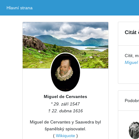
Hlavní strana
(current)
Citát
Cítit, 
Miguel
Miguel de Cervantes
Podobn
* 29. září 1547
† 22. dubna 1616
Miguel de Cervantes y Saavedra byl
španělský spisovatel.
(
Wikiquote
)