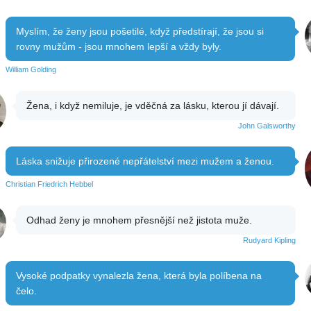
Myslím, že ženy jsou pošetilé, když předstírají, že jsou si
rovny mužům - jsou mnohem lepší a vždy byly.
William Golding
Žena, i když nemiluje, je vděčná za lásku, kterou jí dávají.
John Galsworthy
Láska snižuje přirozené nepřátelství mezi mužem a ženou.
Christian Friedrich Hebbel
Odhad ženy je mnohem přesnější než jistota muže.
Rudyard Kipling
Vysoké podpatky vynalezla žena, která byla políbena na
čelo.