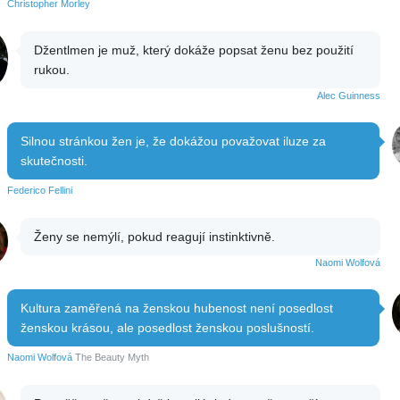
Christopher Morley
Džentlmen je muž, který dokáže popsat ženu bez použití
rukou.
Alec Guinness
Silnou stránkou žen je, že dokážou považovat iluze za
skutečnosti.
Federico Fellini
Ženy se nemýlí, pokud reagují instinktivně.
Naomi Wolfová
Kultura zaměřená na ženskou hubenost není posedlost
ženskou krásou, ale posedlost ženskou poslušností.
Naomi Wolfová
The Beauty Myth