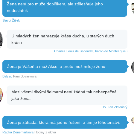
Žena není pro muže doplňkem, ale ztělesňuje jeho
nedostatek.
Slavoj Žižek
U mladých žen nahrazuje krása ducha, u starých duch
krásu.
Charles Louis de Secondat, baron de Montesquieu
Žena je Vášeň a muž Akce, a proto muž miluje ženu.
Balzac
Paní Bovaryová
Mezi všemi divými šelmami není žádná tak nebezpečná
jako žena.
sv. Jan Zlatoústý
Žena je záhada, která má jedno řešení, a tím je těhotenství.
Radka Denemarková
Hodiny z olova