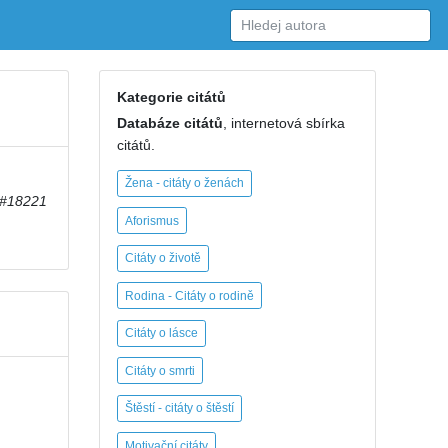
Kategorie citátů
Databáze citátů
, internetová sbírka
citátů.
Žena - citáty o ženách
#18221
Aforismus
Citáty o životě
Rodina - Citáty o rodině
Citáty o lásce
Citáty o smrti
Štěstí - citáty o štěstí
Motivační citáty