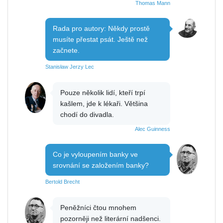
Thomas Mann
Rada pro autory: Někdy prostě
musíte přestat psát. Ještě než
začnete.
Stanisław Jerzy Lec
Pouze několik lidí, kteří trpí
kašlem, jde k lékaři. Většina
chodí do divadla.
Alec Guinness
Co je vyloupením banky ve
srovnání se založením banky?
Bertold Brecht
Peněžníci čtou mnohem
pozorněji než literární nadšenci.