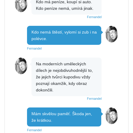
Kdo má peníze, koupí si auto.
Kdo peníze nemá, umírá jinak.
Fernandel
Kdo nemá štěstí, vylomí si zub i na
polévce.
Fernandel
Na moderních uměleckých
dílech je nejobdivuhodnější to,
že jejich tvůrci kupodivu vždy
poznají okamžik, kdy obraz
dokončili.
Fernandel
Mám skvělou paměť. Škoda jen,
že krátkou.
Fernandel