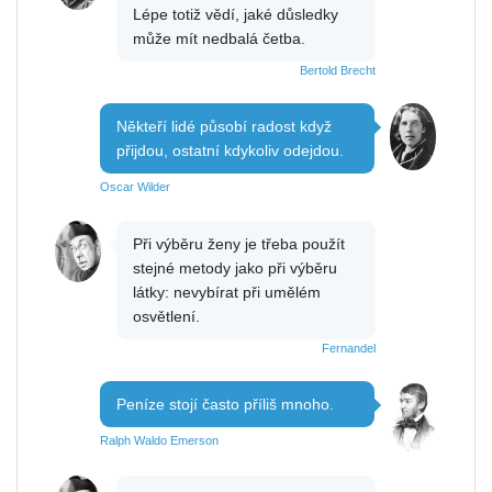
Lépe totiž vědí, jaké důsledky
může mít nedbalá četba.
Bertold Brecht
Někteří lidé působí radost když
přijdou, ostatní kdykoliv odejdou.
Oscar Wilder
Při výběru ženy je třeba použít
stejné metody jako při výběru
látky: nevybírat při umělém
osvětlení.
Fernandel
Peníze stojí často příliš mnoho.
Ralph Waldo Emerson