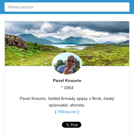
Pavel Kosorin
* 1964
Pavel Kosorin, ředitel Armády spásy v Brně, český
spisovatel, aforista.
(
Wikiquote
)