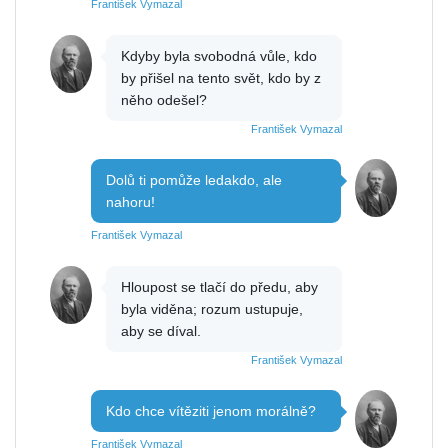
František Vymazal
Kdyby byla svobodná vůle, kdo
by přišel na tento svět, kdo by z
něho odešel?
František Vymazal
Dolů ti pomůže ledakdo, ale
nahoru!
František Vymazal
Hloupost se tlačí do předu, aby
byla viděna; rozum ustupuje,
aby se díval.
František Vymazal
Kdo chce vítěziti jenom morálně?
František Vymazal