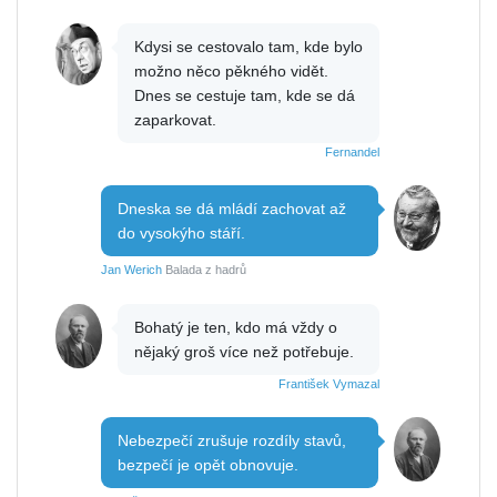
Kdysi se cestovalo tam, kde bylo
možno něco pěkného vidět.
Dnes se cestuje tam, kde se dá
zaparkovat.
Fernandel
Dneska se dá mládí zachovat až
do vysokýho stáří.
Jan Werich
Balada z hadrů
Bohatý je ten, kdo má vždy o
nějaký groš více než potřebuje.
František Vymazal
Nebezpečí zrušuje rozdíly stavů,
bezpečí je opět obnovuje.