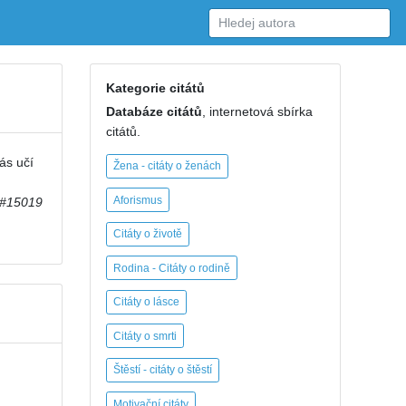
Kategorie citátů
Databáze citátů
, internetová sbírka
citátů.
ás učí
Žena - citáty o ženách
Aforismus
#15019
Citáty o životě
Rodina - Citáty o rodině
Citáty o lásce
Citáty o smrti
Štěstí - citáty o štěstí
Motivační citáty