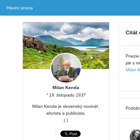
Hlavní strana
(current)
Citát
Poezie 
jak s n
Milan 
Milan Kenda
* 19. listopadu 1937
Milan Kenda je slovenský novinář,
Podobn
aforista a publicista.
( )