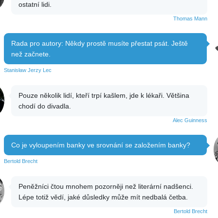
ostatní lidi.
Thomas Mann
Rada pro autory: Někdy prostě musíte přestat psát. Ještě
než začnete.
Stanisław Jerzy Lec
Pouze několik lidí, kteří trpí kašlem, jde k lékaři. Většina
chodí do divadla.
Alec Guinness
Co je vyloupením banky ve srovnání se založením banky?
Bertold Brecht
Peněžníci čtou mnohem pozorněji než literární nadšenci.
Lépe totiž vědí, jaké důsledky může mít nedbalá četba.
Bertold Brecht