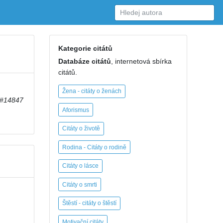
Kategorie citátů
Databáze citátů
, internetová sbírka
citátů.
Žena - citáty o ženách
#14847
Aforismus
Citáty o životě
Rodina - Citáty o rodině
Citáty o lásce
Citáty o smrti
Štěstí - citáty o štěstí
Motivační citáty