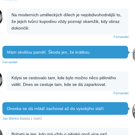
Na moderních uměleckých dílech je nejobdivuhodnější to,
že jejich tvůrci kupodivu vždy poznají okamžik, kdy obraz
dokončili.
Fernandel
Mám skvělou paměť. Škoda jen, že krátkou.
Fernandel
Kdysi se cestovalo tam, kde bylo možno něco pěkného
vidět. Dnes se cestuje tam, kde se dá zaparkovat.
Fernandel
Dneska se dá mládí zachovat až do vysokýho stáří.
Jan Werich
Balada z hadrů
Bohatý je ten, kdo má vždy o nějaký groš více než