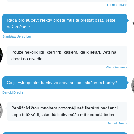
Thomas Mann
Rada pro autory: Někdy prostě musíte přestat psát. Ještě
než začnete.
Stanisław Jerzy Lec
Pouze několik lidí, kteří trpí kašlem, jde k lékaři. Většina
chodí do divadla.
Alec Guinness
Co je vyloupením banky ve srovnání se založením banky?
Bertold Brecht
Peněžníci čtou mnohem pozorněji než literární nadšenci.
Lépe totiž vědí, jaké důsledky může mít nedbalá četba.
Bertold Brecht