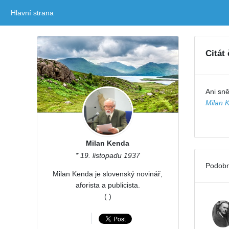
Hlavní strana
(current)
Citát
Ani sně
Milan 
Milan Kenda
* 19. listopadu 1937
Podobn
Milan Kenda je slovenský novinář,
aforista a publicista.
( )