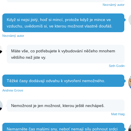
Neznámý autor
Když si nejsi jistý, hoď si mincí, protože když je mince ve
vzduchu, uvědomíš si, ve kterou možnost vlastně doufáš.
Neznámý autor
Máte vše, co potřebujete k vybudování něčeho mnohem
většího než jste vy.
Seth Godin
Těžké časy dodávají odvahu k vytvoření nemožného.
Andrew Grove
Nemožnost je jen možnost, kterou ještě nechápeš.
Matt Haig
Nemarněte čas malými sny, neboť nemají sílu pohnout srdci