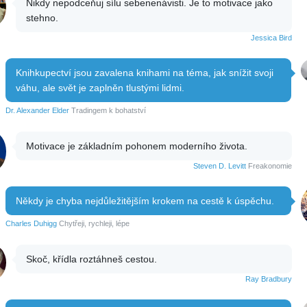
Nikdy nepodceňuj sílu sebenenávisti. Je to motivace jako
stehno.
Jessica Bird
Knihkupectví jsou zavalena knihami na téma, jak snížit svoji
váhu, ale svět je zaplněn tlustými lidmi.
Dr. Alexander Elder
Tradingem k bohatství
Motivace je základním pohonem moderního života.
Steven D. Levitt
Freakonomie
Někdy je chyba nejdůležitějším krokem na cestě k úspěchu.
Charles Duhigg
Chytřeji, rychleji, lépe
Skoč, křídla roztáhneš cestou.
Ray Bradbury