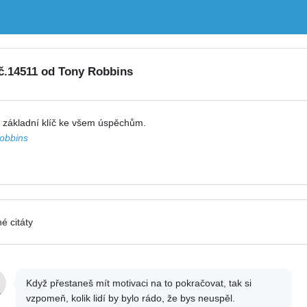
 č.14511 od Tony Robbins
 základní klíč ke všem úspěchům.
obbins
é citáty
Když přestaneš mít motivaci na to pokračovat, tak si
vzpomeň, kolik lidí by bylo rádo, že bys neuspěl.