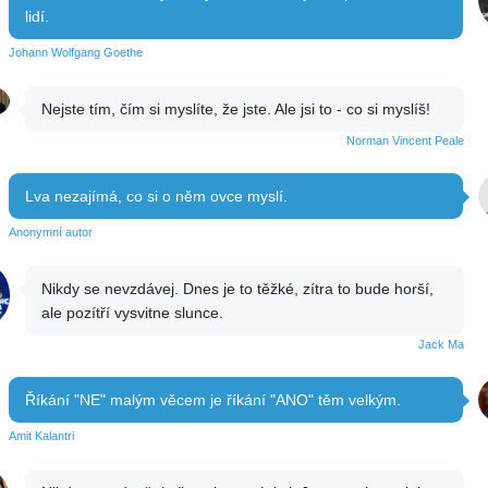
lidí.
Johann Wolfgang Goethe
Nejste tím, čím si myslíte, že jste. Ale jsi to - co si myslíš!
Norman Vincent Peale
Lva nezajímá, co si o něm ovce myslí.
Anonymní autor
Nikdy se nevzdávej. Dnes je to těžké, zítra to bude horší,
ale pozítří vysvitne slunce.
Jack Ma
Říkání "NE" malým věcem je říkání "ANO" těm velkým.
Amit Kalantri