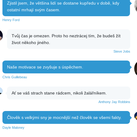
Zjistil jsem, že většina lidí se dostane kupředu v době, kdy
ostatní mrhají svým časem.
Henry Ford
Tvůj čas je omezen. Proto ho neztrácej tím, že budeš žít
život někoho jiného.
Steve Jobs
Naše motivace se zvyšuje s úspěchem.
Chris Guillebeau
Ať se váš strach stane rádcem, nikoli žalářníkem.
Anthony Jay Robbins
Člověk s velkými sny je mocnější než člověk se všemi fakty.
Dayle Maloney