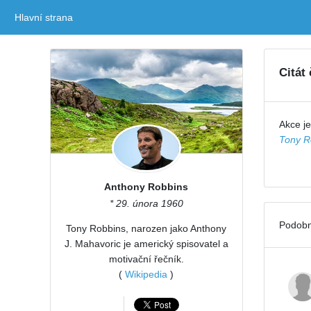
Hlavní strana
(current)
Citát
Akce je
Tony R
Anthony Robbins
* 29. února 1960
Podobn
Tony Robbins, narozen jako Anthony
J. Mahavoric je americký spisovatel a
motivační řečník.
(
Wikipedia
)