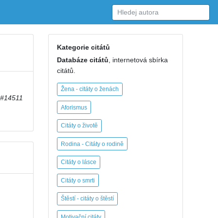
Kategorie citátů
Databáze citátů
, internetová sbírka
citátů.
Žena - citáty o ženách
#14511
Aforismus
Citáty o životě
Rodina - Citáty o rodině
Citáty o lásce
Citáty o smrti
Štěstí - citáty o štěstí
Motivační citáty