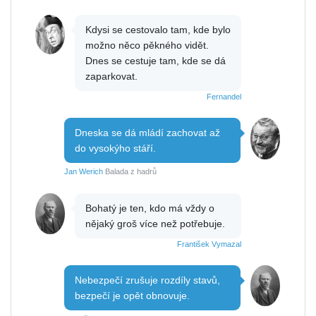
Kdysi se cestovalo tam, kde bylo
možno něco pěkného vidět.
Dnes se cestuje tam, kde se dá
zaparkovat.
Fernandel
Dneska se dá mládí zachovat až
do vysokýho stáří.
Jan Werich
Balada z hadrů
Bohatý je ten, kdo má vždy o
nějaký groš více než potřebuje.
František Vymazal
Nebezpečí zrušuje rozdíly stavů,
bezpečí je opět obnovuje.