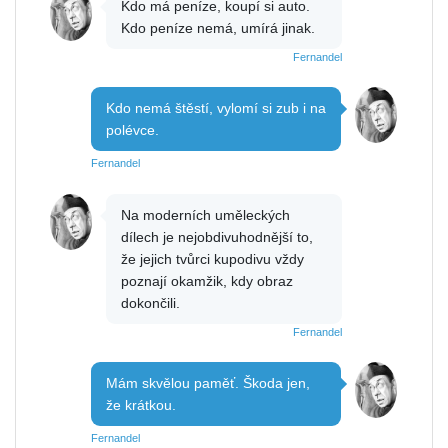
Kdo má peníze, koupí si auto.
Kdo peníze nemá, umírá jinak.
Fernandel
Kdo nemá štěstí, vylomí si zub i na
polévce.
Fernandel
Na moderních uměleckých
dílech je nejobdivuhodnější to,
že jejich tvůrci kupodivu vždy
poznají okamžik, kdy obraz
dokončili.
Fernandel
Mám skvělou paměť. Škoda jen,
že krátkou.
Fernandel