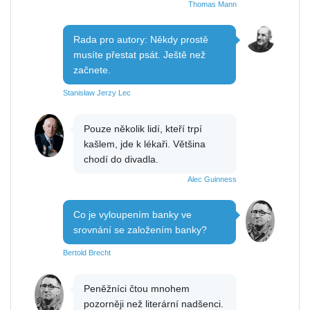
Thomas Mann
Rada pro autory: Někdy prostě
musíte přestat psát. Ještě než
začnete.
Stanisław Jerzy Lec
Pouze několik lidí, kteří trpí
kašlem, jde k lékaři. Většina
chodí do divadla.
Alec Guinness
Co je vyloupením banky ve
srovnání se založením banky?
Bertold Brecht
Peněžníci čtou mnohem
pozorněji než literární nadšenci.