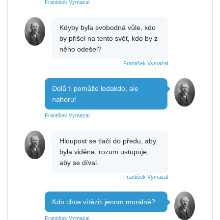
František Vymazal
Kdyby byla svobodná vůle, kdo
by přišel na tento svět, kdo by z
něho odešel?
František Vymazal
Dolů ti pomůže ledakdo, ale
nahoru!
František Vymazal
Hloupost se tlačí do předu, aby
byla viděna; rozum ustupuje,
aby se díval.
František Vymazal
Kdo chce vítěziti jenom morálně?
František Vymazal