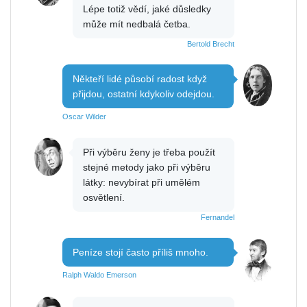
Lépe totiž vědí, jaké důsledky
může mít nedbalá četba.
Bertold Brecht
Někteří lidé působí radost když
přijdou, ostatní kdykoliv odejdou.
Oscar Wilder
Při výběru ženy je třeba použít
stejné metody jako při výběru
látky: nevybírat při umělém
osvětlení.
Fernandel
Peníze stojí často příliš mnoho.
Ralph Waldo Emerson