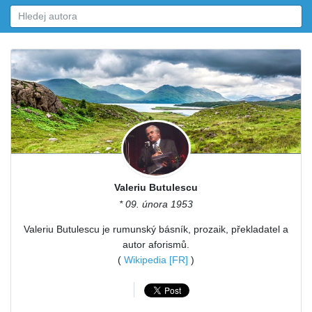
Valeriu Butulescu
* 09. února 1953
Valeriu Butulescu je rumunský básník, prozaik, překladatel a
autor aforismů.
(
Wikipedia [FR]
)