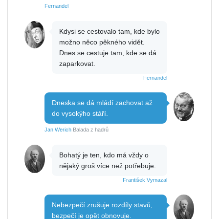
Fernandel
Kdysi se cestovalo tam, kde bylo
možno něco pěkného vidět.
Dnes se cestuje tam, kde se dá
zaparkovat.
Fernandel
Dneska se dá mládí zachovat až
do vysokýho stáří.
Jan Werich
Balada z hadrů
Bohatý je ten, kdo má vždy o
nějaký groš více než potřebuje.
František Vymazal
Nebezpečí zrušuje rozdíly stavů,
bezpečí je opět obnovuje.