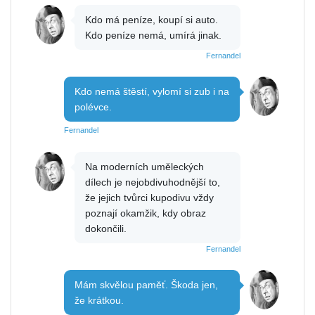
Kdo má peníze, koupí si auto.
Kdo peníze nemá, umírá jinak.
Fernandel
Kdo nemá štěstí, vylomí si zub i na
polévce.
Fernandel
Na moderních uměleckých
dílech je nejobdivuhodnější to,
že jejich tvůrci kupodivu vždy
poznají okamžik, kdy obraz
dokončili.
Fernandel
Mám skvělou paměť. Škoda jen,
že krátkou.