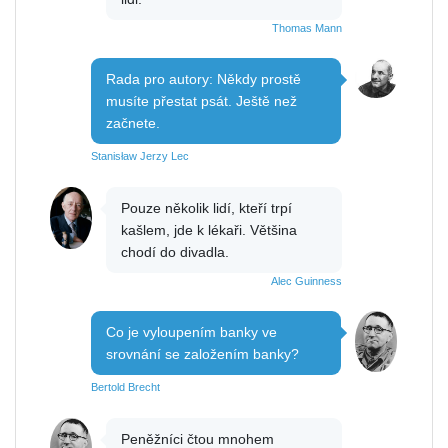
Thomas Mann
Rada pro autory: Někdy prostě
musíte přestat psát. Ještě než
začnete.
Stanisław Jerzy Lec
Pouze několik lidí, kteří trpí
kašlem, jde k lékaři. Většina
chodí do divadla.
Alec Guinness
Co je vyloupením banky ve
srovnání se založením banky?
Bertold Brecht
Peněžníci čtou mnohem