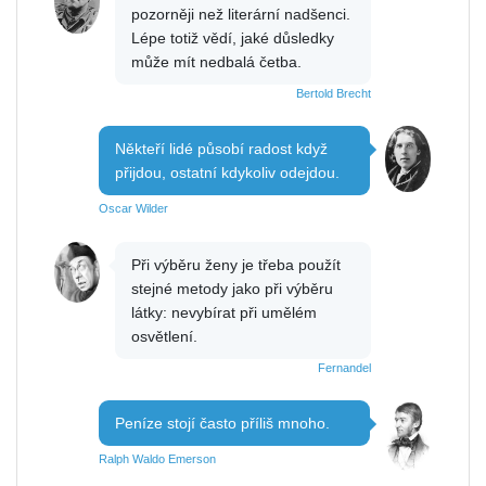
pozorněji než literární nadšenci.
Lépe totiž vědí, jaké důsledky
může mít nedbalá četba.
Bertold Brecht
Někteří lidé působí radost když
přijdou, ostatní kdykoliv odejdou.
Oscar Wilder
Při výběru ženy je třeba použít
stejné metody jako při výběru
látky: nevybírat při umělém
osvětlení.
Fernandel
Peníze stojí často příliš mnoho.
Ralph Waldo Emerson