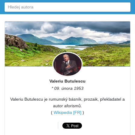
Valeriu Butulescu
* 09. února 1953
Valeriu Butulescu je rumunský básník, prozaik, překladatel a
autor aforismů.
(
Wikipedia [FR]
)