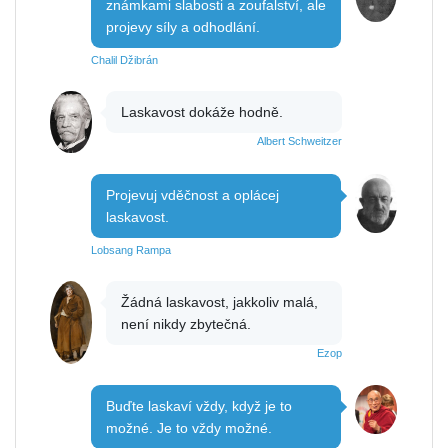
známkami slabosti a zoufalství, ale
projevy síly a odhodlání.
Chalil Džibrán
Laskavost dokáže hodně.
Albert Schweitzer
Projevuj vděčnost a oplácej
laskavost.
Lobsang Rampa
Žádná laskavost, jakkoliv malá,
není nikdy zbytečná.
Ezop
Buďte laskaví vždy, když je to
možné. Je to vždy možné.