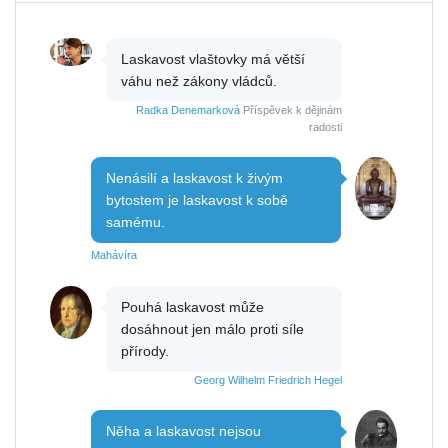
Laskavost vlaštovky má větší
váhu než zákony vládců.
Radka Denemarková
Příspěvek k dějinám
radosti
Nenásilí a laskavost k živým
bytostem je laskavost k sobě
samému.
Mahávíra
Pouhá laskavost může
dosáhnout jen málo proti síle
přírody.
Georg Wilhelm Friedrich Hegel
Něha a laskavost nejsou