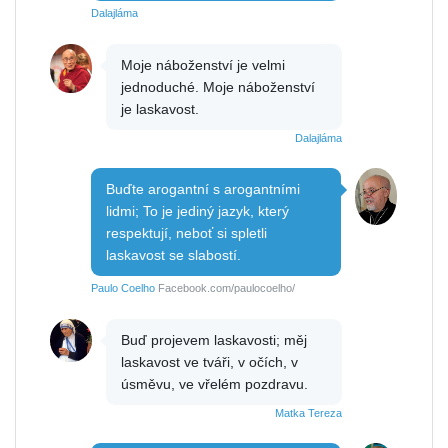
Dalajláma
Moje náboženství je velmi
jednoduché. Moje náboženství
je laskavost.
Dalajláma
Buďte arogantní s arogantními
lidmi; To je jediný jazyk, který
respektují, neboť si spletli
laskavost se slabostí.
Paulo Coelho
Facebook.com/paulocoelho/
Buď projevem laskavosti; měj
laskavost ve tváři, v očích, v
úsměvu, ve vřelém pozdravu.
Matka Tereza