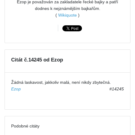
Ezop je považován za zakladatele řecké bajky a patří
dodnes k nejznámějším bajkařům.
(
Wikiquote
)
Citát č.14245 od Ezop
Žádná laskavost, jakkoliv malá, není nikdy zbytečná.
Ezop
#14245
Podobné citáty