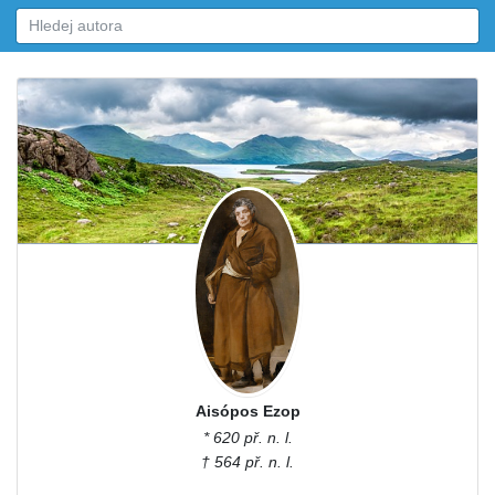
Aisópos Ezop
* 620 př. n. l.
† 564 př. n. l.