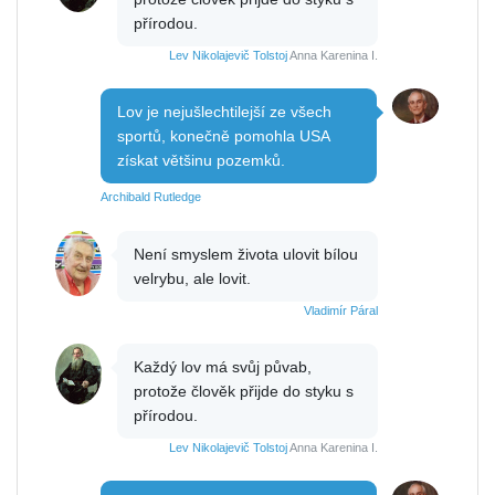
přírodou.
Lev Nikolajevič Tolstoj
Anna Karenina I.
Lov je nejušlechtilejší ze všech
sportů, konečně pomohla USA
získat většinu pozemků.
Archibald Rutledge
Není smyslem života ulovit bílou
velrybu, ale lovit.
Vladimír Páral
Každý lov má svůj půvab,
protože člověk přijde do styku s
přírodou.
Lev Nikolajevič Tolstoj
Anna Karenina I.