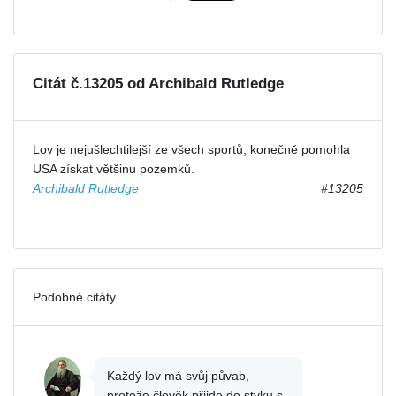
Citát č.13205 od Archibald Rutledge
Lov je nejušlechtilejší ze všech sportů, konečně pomohla
USA získat většinu pozemků.
Archibald Rutledge
#13205
Podobné citáty
Každý lov má svůj půvab,
protože člověk přijde do styku s