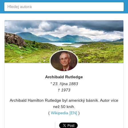
Archibald Rutledge
* 23. října 1883
† 1973
Archibald Hamilton Rutledge byl americký básník. Autor více
než 50 knih.
(
Wikipedia [EN]
)