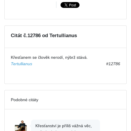
Citát č.12786 od Tertullianus
Křesťanem se člověk nerodí, nýbrž stává.
Tertullianus
#12786
Podobné citáty
Křesťanství je příliš vážná věc,