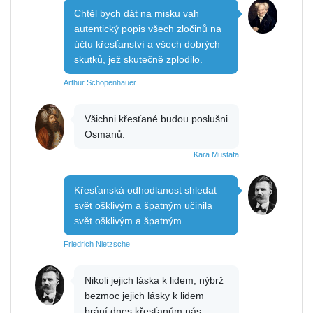
Chtěl bych dát na misku vah
autentický popis všech zločinů na
účtu křesťanství a všech dobrých
skutků, jež skutečně zplodilo.
Arthur Schopenhauer
Všichni křesťané budou poslušni
Osmanů.
Kara Mustafa
Křesťanská odhodlanost shledat
svět ošklivým a špatným učinila
svět ošklivým a špatným.
Friedrich Nietzsche
Nikoli jejich láska k lidem, nýbrž
bezmoc jejich lásky k lidem
brání dnes křesťanům nás