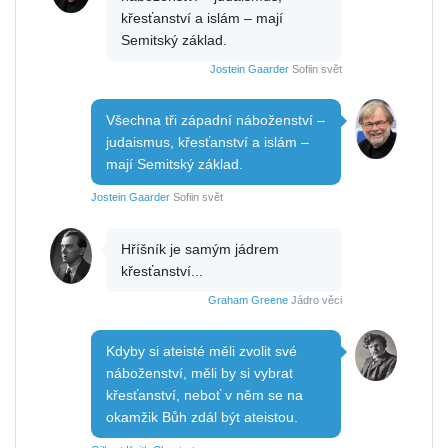
křesťanství a islám – mají
Semitský základ.
Jostein Gaarder
Sofiin svět
Všechna tři západní náboženství –
judaismus, křesťanství a islám –
mají Semitský základ.
Jostein Gaarder
Sofiin svět
Hříšník je samým jádrem
křesťanství...
Graham Greene
Jádro věci
Kdyby si ateisté měli zvolit své
náboženství, měli by si vybrat
křesťanství, neboť v něm se na
okamžik Bůh zdál být ateistou.