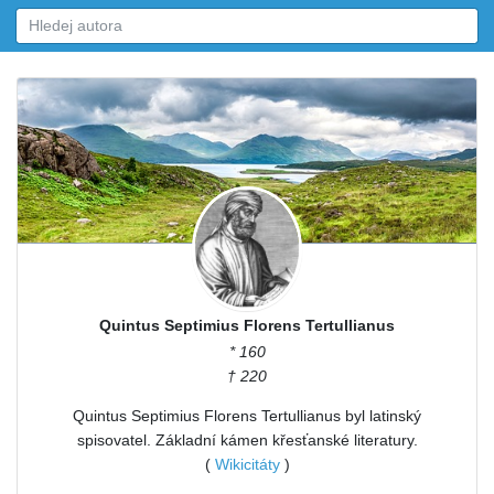
Quintus Septimius Florens Tertullianus
* 160
† 220
Quintus Septimius Florens Tertullianus byl latinský
spisovatel. Základní kámen křesťanské literatury.
(
Wikicitáty
)