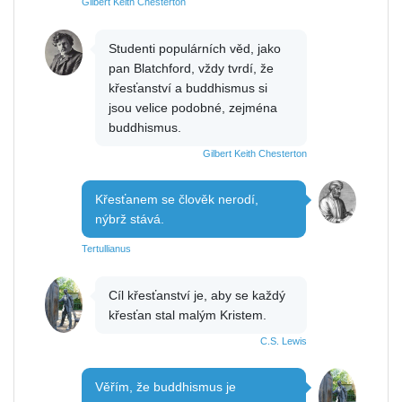
Gilbert Keith Chesterton
Studenti populárních věd, jako
pan Blatchford, vždy tvrdí, že
křesťanství a buddhismus si
jsou velice podobné, zejména
buddhismus.
Gilbert Keith Chesterton
Křesťanem se člověk nerodí,
nýbrž stává.
Tertullianus
Cíl křesťanství je, aby se každý
křesťan stal malým Kristem.
C.S. Lewis
Věřím, že buddhismus je