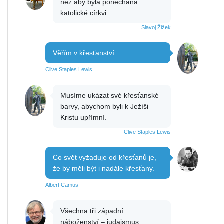
než aby byla ponechána
katolické církvi.
Slavoj Žižek
Věřím v křesťanství.
Clive Staples Lewis
Musíme ukázat své křesťanské
barvy, abychom byli k Ježíši
Kristu upřímní.
Clive Staples Lewis
Co svět vyžaduje od křesťanů je,
že by měli být i nadále křesťany.
Albert Camus
Všechna tři západní
náboženství – judaismus,