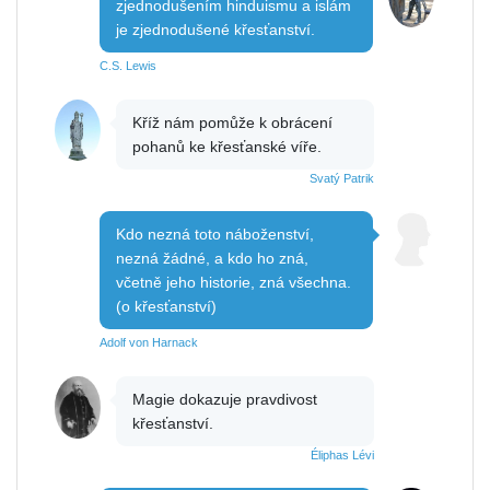
zjednodušením hinduismu a islám
je zjednodušené křesťanství.
C.S. Lewis
Kříž nám pomůže k obrácení
pohanů ke křesťanské víře.
Svatý Patrik
Kdo nezná toto náboženství,
nezná žádné, a kdo ho zná,
včetně jeho historie, zná všechna.
(o křesťanství)
Adolf von Harnack
Magie dokazuje pravdivost
křesťanství.
Éliphas Lévi