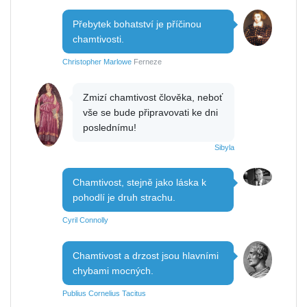
Přebytek bohatství je příčinou
chamtivosti.
Christopher Marlowe
Ferneze
Zmizí chamtivost člověka, neboť
vše se bude připravovati ke dni
poslednímu!
Sibyla
Chamtivost, stejně jako láska k
pohodlí je druh strachu.
Cyril Connolly
Chamtivost a drzost jsou hlavními
chybami mocných.
Publius Cornelius Tacitus