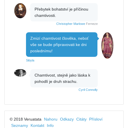
Přebytek bohatství je příčinou
chamtivosti.
Christopher Marlowe
Ferneze
Zmizí chamtivost člověka, neboť
vše se bude připravovati ke dni
poslednímu!
Sibyla
Chamtivost, stejně jako láska k
pohodlí je druh strachu.
Cyril Connolly
© 2018 Veruatata
Nahoru
Odkazy
Citáty
Přísloví
Seznamy
Kontakt
Info