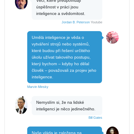
Věci, které předpovídají
úspěšnost v práci jsou
inteligence a svědomitost.
Jordan B. Peterson
Youtube
Umělá inteligence je věda o
vytváření strojů nebo systémů,
které budou při řešení určitého
úkolu užívat takového postupu,
který bychom – kdyby ho dělal
člověk – považovali za projev jeho
inteligence.
Marvin Minsky
Nemyslím si, že na lidské
inteligenci je něco jedinečného.
Bill Gates
Naše vláda je založena na