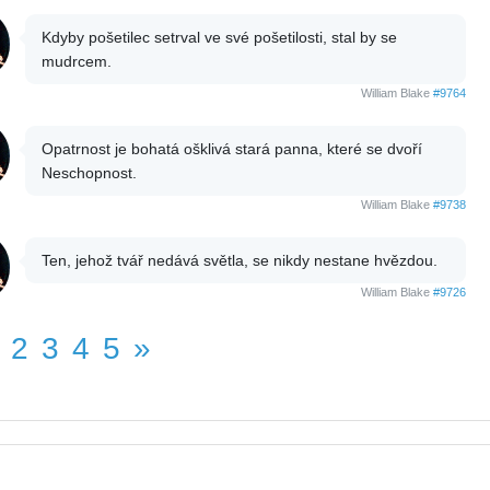
Kdyby pošetilec setrval ve své pošetilosti, stal by se
mudrcem.
William Blake
#9764
Opatrnost je bohatá ošklivá stará panna, které se dvoří
Neschopnost.
William Blake
#9738
Ten, jehož tvář nedává světla, se nikdy nestane hvězdou.
William Blake
#9726
2
3
4
5
»