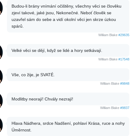
Budou-li brány vnímání očištěny, všechny věci se člověku
zjeví takové, jaké jsou, Nekonečné. Neboť člověk se
uzavřel sám do sebe a vidí okolní věci jen skrze úzkou
spárů.
William Blake
#29635
Velké věci se dějí, když se lidé a hory setkávají.
William Blake
#17548
Vše, co žije, je SVATÉ.
William Blake
#9848
Modlitby neorají! Chvály nezrají!
William Blake
#9837
Hlava Nádhera, srdce Nadšení, pohlaví Krása, ruce a nohy
Úměrnost.