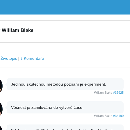
y William Blake
|
Životopis
|
↓ Komentáře
Jedinou skutečnou metodou poznání je experiment.
William Blake
#37925
Věčnost je zamilována do výtvorů času.
William Blake
#34490