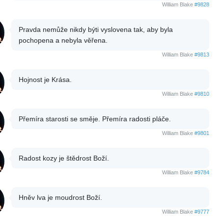
William Blake
#9828
Pravda nemůže nikdy býti vyslovena tak, aby byla
pochopena a nebyla věřena.
William Blake
#9813
Hojnost je Krása.
William Blake
#9810
Přemíra starosti se směje. Přemíra radosti pláče.
William Blake
#9801
Radost kozy je štědrost Boží.
William Blake
#9784
Hněv lva je moudrost Boží.
William Blake
#9777