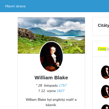
Hlavní strana
(current)
Citát
Citáty
William Blake
* 28. listopadu
1757
† 12. srpna
1827
William Blake byl anglický malíř a
básník.