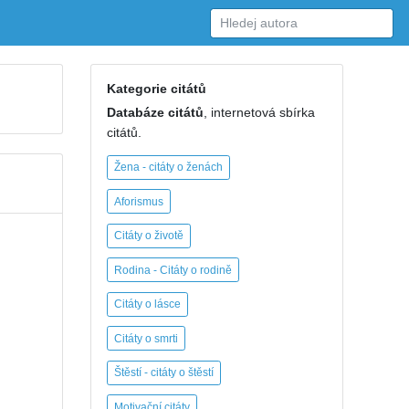
Kategorie citátů
Databáze citátů
, internetová sbírka
citátů.
Žena - citáty o ženách
Aforismus
Citáty o životě
Rodina - Citáty o rodině
Citáty o lásce
Citáty o smrti
Štěstí - citáty o štěstí
Motivační citáty