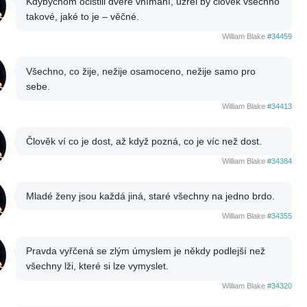
Kdybychom očistili dveře vnímání, uzřel by člověk všechno
takové, jaké to je – věčné.
William Blake
#34459
Všechno, co žije, nežije osamoceno, nežije samo pro
sebe.
William Blake
#34413
Člověk ví co je dost, až když pozná, co je víc než dost.
William Blake
#34384
Mladé ženy jsou každá jiná, staré všechny na jedno brdo.
William Blake
#34355
Pravda vyřčená se zlým úmyslem je někdy podlejší než
všechny lži, které si lze vymyslet.
William Blake
#34320