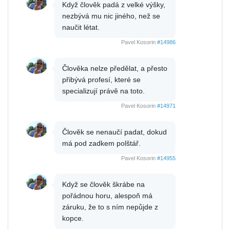
Když člověk padá z velké výšky,
nezbývá mu nic jiného, než se
naučit létat.
Pavel Kosorin
#14986
Člověka nelze předělat, a přesto
přibývá profesí, které se
specializují právě na toto.
Pavel Kosorin
#14971
Člověk se nenaučí padat, dokud
má pod zadkem polštář.
Pavel Kosorin
#14955
Když se člověk škrábe na
pořádnou horu, alespoň má
záruku, že to s ním nepůjde z
kopce.