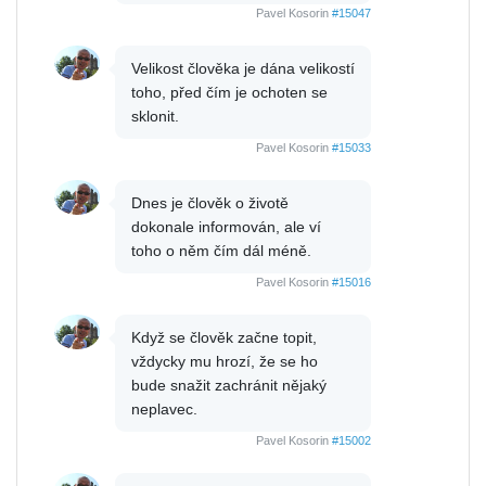
Pavel Kosorin
#15047
Velikost člověka je dána velikostí
toho, před čím je ochoten se
sklonit.
Pavel Kosorin
#15033
Dnes je člověk o životě
dokonale informován, ale ví
toho o něm čím dál méně.
Pavel Kosorin
#15016
Když se člověk začne topit,
vždycky mu hrozí, že se ho
bude snažit zachránit nějaký
neplavec.
Pavel Kosorin
#15002