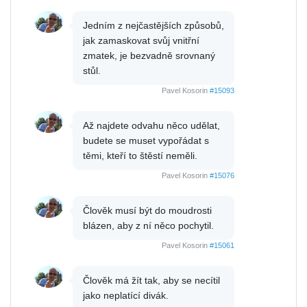
Jedním z nejčastějších způsobů,
jak zamaskovat svůj vnitřní
zmatek, je bezvadně srovnaný
stůl.
Pavel Kosorin
#15093
Až najdete odvahu něco udělat,
budete se muset vypořádat s
těmi, kteří to štěstí neměli.
Pavel Kosorin
#15076
Člověk musí být do moudrosti
blázen, aby z ní něco pochytil.
Pavel Kosorin
#15061
Člověk má žít tak, aby se necítil
jako neplatící divák.