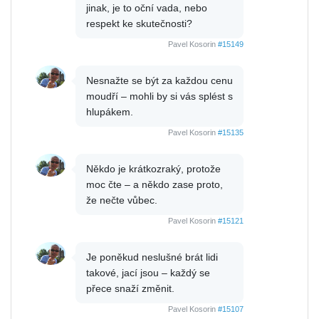
jinak, je to oční vada, nebo
respekt ke skutečnosti?
Pavel Kosorin
#15149
Nesnažte se být za každou cenu
moudří – mohli by si vás splést s
hlupákem.
Pavel Kosorin
#15135
Někdo je krátkozraký, protože
moc čte – a někdo zase proto,
že nečte vůbec.
Pavel Kosorin
#15121
Je poněkud neslušné brát lidi
takové, jací jsou – každý se
přece snaží změnit.
Pavel Kosorin
#15107