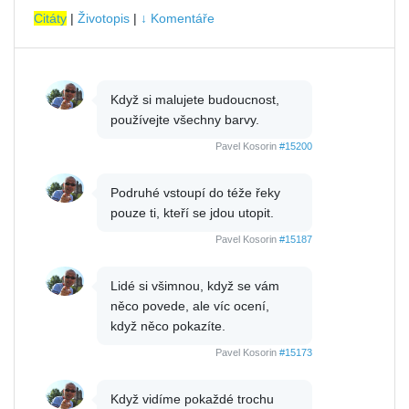
Citáty
|
Životopis
|
↓ Komentáře
Když si malujete budoucnost,
používejte všechny barvy.
Pavel Kosorin
#15200
Podruhé vstoupí do téže řeky
pouze ti, kteří se jdou utopit.
Pavel Kosorin
#15187
Lidé si všimnou, když se vám
něco povede, ale víc ocení,
když něco pokazíte.
Pavel Kosorin
#15173
Když vidíme pokaždé trochu