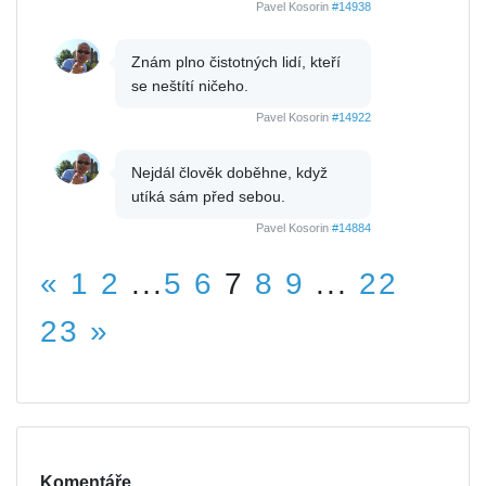
Pavel Kosorin
#14938
Znám plno čistotných lidí, kteří
se neštítí ničeho.
Pavel Kosorin
#14922
Nejdál člověk doběhne, když
utíká sám před sebou.
Pavel Kosorin
#14884
«
1
2
...
5
6
7
8
9
...
22
23
»
Komentáře