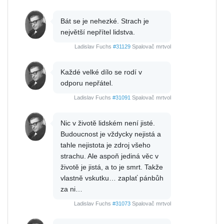
Bát se je nehezké. Strach je
největší nepřítel lidstva.
Ladislav Fuchs
#31129
Spalovač mrtvol
Každé velké dílo se rodí v
odporu nepřátel.
Ladislav Fuchs
#31091
Spalovač mrtvol
Nic v životě lidském není jisté.
Budoucnost je vždycky nejistá a
tahle nejistota je zdroj všeho
strachu. Ale aspoň jediná věc v
životě je jistá, a to je smrt. Takže
vlastně vskutku… zaplať pánbůh
za ni…
Ladislav Fuchs
#31073
Spalovač mrtvol