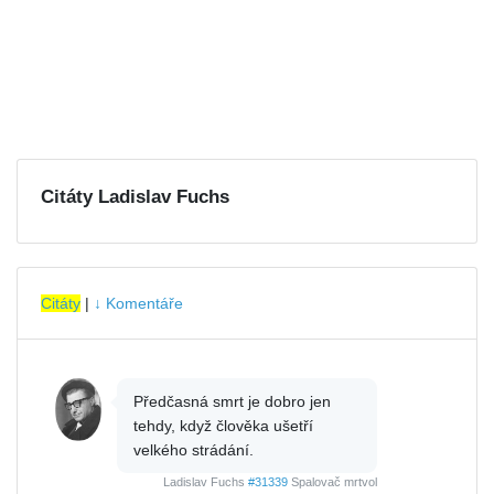
Citáty Ladislav Fuchs
Citáty
|
↓ Komentáře
Předčasná smrt je dobro jen
tehdy, když člověka ušetří
velkého strádání.
Ladislav Fuchs
#31339
Spalovač mrtvol