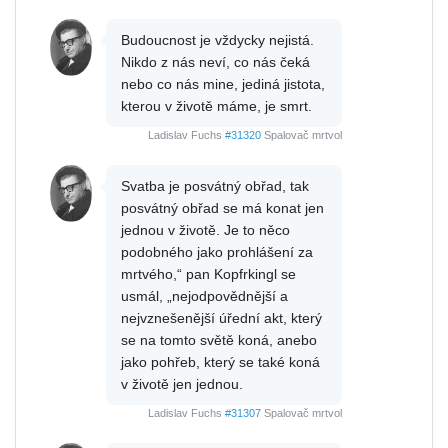
Budoucnost je vždycky nejistá.
Nikdo z nás neví, co nás čeká
nebo co nás mine, jediná jistota,
kterou v životě máme, je smrt.
Ladislav Fuchs
#31320
Spalovač mrtvol
Svatba je posvátný obřad, tak
posvátný obřad se má konat jen
jednou v životě. Je to něco
podobného jako prohlášení za
mrtvého,“ pan Kopfrkingl se
usmál, „nejodpovědnější a
nejvznešenější úřední akt, který
se na tomto světě koná, anebo
jako pohřeb, který se také koná
v životě jen jednou.
Ladislav Fuchs
#31307
Spalovač mrtvol