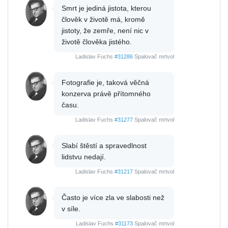
Smrt je jediná jistota, kterou
člověk v životě má, kromě
jistoty, že zemře, není nic v
životě člověka jistého.
Ladislav Fuchs
#31286
Spalovač mrtvol
Fotografie je, taková věčná
konzerva právě přítomného
času.
Ladislav Fuchs
#31277
Spalovač mrtvol
Slabí štěstí a spravedlnost
lidstvu nedají.
Ladislav Fuchs
#31217
Spalovač mrtvol
Často je více zla ve slabosti než
v síle.
Ladislav Fuchs
#31173
Spalovač mrtvol