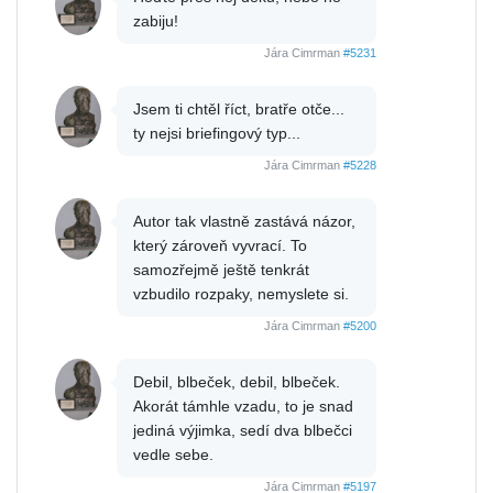
zabiju!
Jára Cimrman
#5231
Jsem ti chtěl říct, bratře otče...
ty nejsi briefingový typ...
Jára Cimrman
#5228
Autor tak vlastně zastává názor,
který zároveň vyvrací. To
samozřejmě ještě tenkrát
vzbudilo rozpaky, nemyslete si.
Jára Cimrman
#5200
Debil, blbeček, debil, blbeček.
Akorát támhle vzadu, to je snad
jediná výjimka, sedí dva blbečci
vedle sebe.
Jára Cimrman
#5197