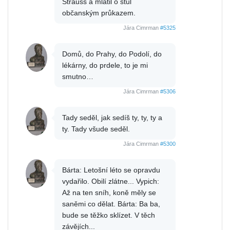
Strauss a mlátil o stůl
občanským průkazem.
Jára Cimrman
#5325
Domů, do Prahy, do Podolí, do
lékárny, do prdele, to je mi
smutno…
Jára Cimrman
#5306
Tady seděl, jak sedíš ty, ty, ty a
ty. Tady všude seděl.
Jára Cimrman
#5300
Bárta: Letošní léto se opravdu
vydařilo. Obilí zlátne... Vypich:
Až na ten sníh, koně měly se
saněmi co dělat. Bárta: Ba ba,
bude se těžko sklízet. V těch
závějích...