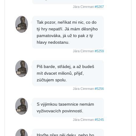
Jára Cimrman
#5267
Tak pozor, neříkat mi nic, co do
tý hry nepatří. Já mám děsnýho
pamatováka, já už to pak z tý
hlavy nedostanu.
Jára Cimrman
#5259
Piš barde, střádej, a až budeš
mít dvacet milionů, přijď,
zúčtujem spolu.
Jára Cimrman
#5256
S výjimkou tasemnice nemám
vyživovacích povinností.
Jára Cimrman
#5245
Hoďte přes něj deku, nebo ho