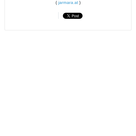
(
jarmara.at
)