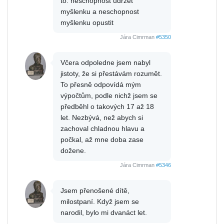
to: neschopnost udržet
myšlenku a neschopnost
myšlenku opustit
Jára Cimrman
#5350
Včera odpoledne jsem nabyl
jistoty, že si přestávám rozumět.
To přesně odpovídá mým
výpočtům, podle nichž jsem se
předběhl o takových 17 až 18
let. Nezbývá, než abych si
zachoval chladnou hlavu a
počkal, až mne doba zase
dožene.
Jára Cimrman
#5346
Jsem přenošené dítě,
milostpaní. Když jsem se
narodil, bylo mi dvanáct let.