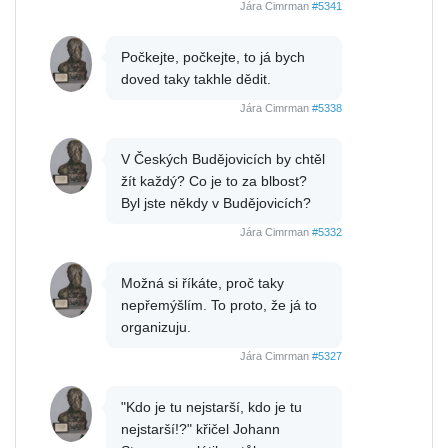
Jára Cimrman
#5341
Počkejte, počkejte, to já bych
doved taky takhle dědit.
Jára Cimrman
#5338
V Českých Budějovicích by chtěl
žít každý? Co je to za blbost?
Byl jste někdy v Budějovicích?
Jára Cimrman
#5332
Možná si říkáte, proč taky
nepřemýšlím. To proto, že já to
organizuju.
Jára Cimrman
#5327
"Kdo je tu nejstarší, kdo je tu
nejstarší!?" křičel Johann