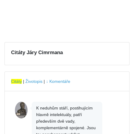
Citáty Járy Cimrmana
Citáty
|
Životopis
|
↓ Komentáře
K neduhům stáří, postihujícím
hlavně intelektuály, patří
především dvě vady,
komplementárně spojené. Jsou