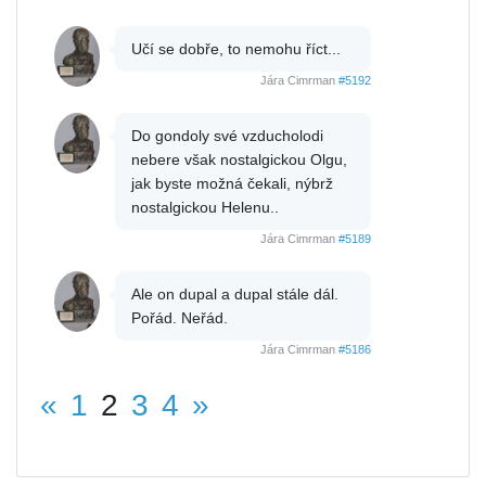
Učí se dobře, to nemohu říct...
Jára Cimrman
#5192
Do gondoly své vzducholodi
nebere však nostalgickou Olgu,
jak byste možná čekali, nýbrž
nostalgickou Helenu..
Jára Cimrman
#5189
Ale on dupal a dupal stále dál.
Pořád. Neřád.
Jára Cimrman
#5186
«
1
2
3
4
»