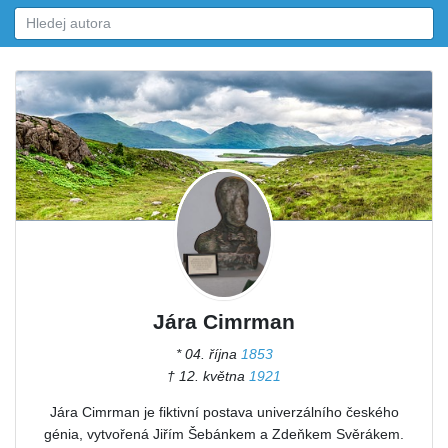
Jára Cimrman
* 04. října
1853
† 12. května
1921
Jára Cimrman je fiktivní postava univerzálního českého
génia, vytvořená Jiřím Šebánkem a Zdeňkem Svěrákem.