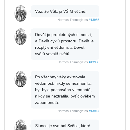
Věz, že VŠE je VŠÍM věčně.
Hermes Trismegistos
#13956
Devět je propletených dimenzí,
a Devět cyklů prostoru. Devět je
rozptýlení vědomí, a Devět
světů vevnitř světů.
Hermes Trismegistos
#13930
Po všechny věky existovala
vědomost; nikdy se nezměnila,
byť byla pochována v temnotě;
nikdy se neztratila, byť člověkem
zapomenutá.
Hermes Trismegistos
#13914
Slunce je symbol Světla, které