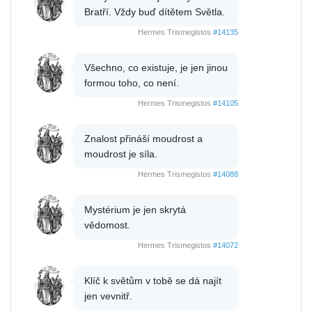
Bratří. Vždy buď dítětem Světla.
Hermes Trismegistos
#14135
Všechno, co existuje, je jen jinou
formou toho, co není.
Hermes Trismegistos
#14105
Znalost přináší moudrost a
moudrost je síla.
Hermes Trismegistos
#14088
Mystérium je jen skrytá
vědomost.
Hermes Trismegistos
#14072
Klíč k světům v tobě se dá najít
jen vevnitř.