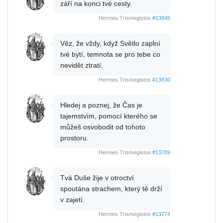
září na konci tvé cesty.
Hermes Trismegistos
#13845
Věz, že vždy, když Světlo zaplní
tvé bytí, temnota se pro tebe co
nevidět ztratí.
Hermes Trismegistos
#13830
Hledej a poznej, že Čas je
tajemstvím, pomocí kterého se
můžeš osvobodit od tohoto
prostoru.
Hermes Trismegistos
#13789
Tvá Duše žije v otroctví
spoutána strachem, který tě drží
v zajetí.
Hermes Trismegistos
#13774