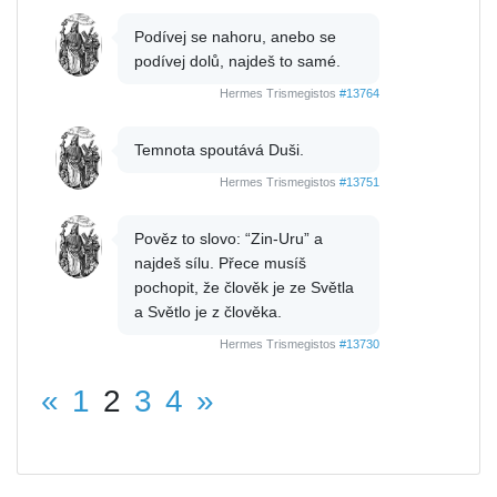
Podívej se nahoru, anebo se
podívej dolů, najdeš to samé.
Hermes Trismegistos
#13764
Temnota spoutává Duši.
Hermes Trismegistos
#13751
Pověz to slovo: “Zin-Uru” a
najdeš sílu. Přece musíš
pochopit, že člověk je ze Světla
a Světlo je z člověka.
Hermes Trismegistos
#13730
«
1
2
3
4
»