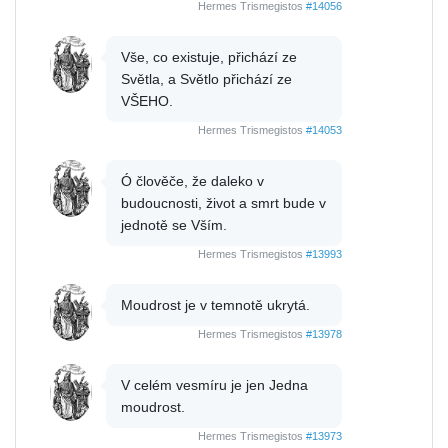
Hermes Trismegistos
#14056
Vše, co existuje, přichází ze
Světla, a Světlo přichází ze
VŠEHO.
Hermes Trismegistos
#14053
Ó člověče, že daleko v
budoucnosti, život a smrt bude v
jednotě se Vším.
Hermes Trismegistos
#13993
Moudrost je v temnotě ukrytá.
Hermes Trismegistos
#13978
V celém vesmíru je jen Jedna
moudrost.
Hermes Trismegistos
#13973