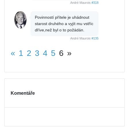
André Maurois
#318
Povinností přítele je uhádnout
starost druhého a vyjít mu vstříc
dříve,než byl o to požádán.
André Maurois
#135
«
1
2
3
4
5
6
»
Komentáře